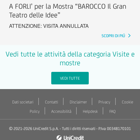
A FORLI’ per la Mostra “BAROCCO Il Gran
Teatro delle Idee”
ATTENZIONE: VISITA ANNULLATA
SCOPRI DI PIÚ
Vedi tutte le attività della categoria Visite e
mostre
VEDI TUTTE
Dati societari
Contatti
Disclaimer
Privacy
Cookie
Policy
Accessibilità
Helpdesk
FAQ
© 2021-2026 UniCredit S.p.A. - Tutti i diritti riservati - P.Iva 00348170101